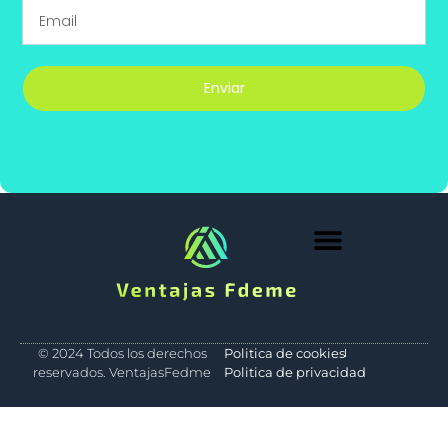
Enviar
Medio Ambiente
© 2024 Todos los derechos
Politica de cookies
reservados. VentajasFedme
Politica de privacidad