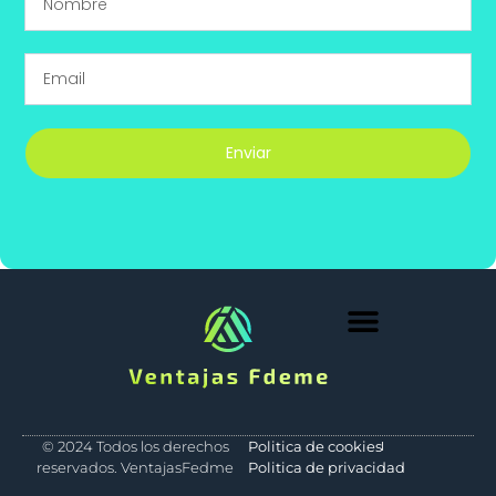
Enviar
Medio Ambiente
© 2024 Todos los derechos
Politica de cookies
reservados. VentajasFedme
Politica de privacidad