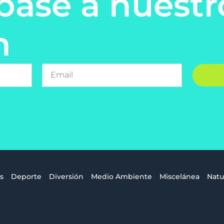
base a nuestr
n
s
Deporte
Diversión
Medio Ambiente
Miscelánea
Natu