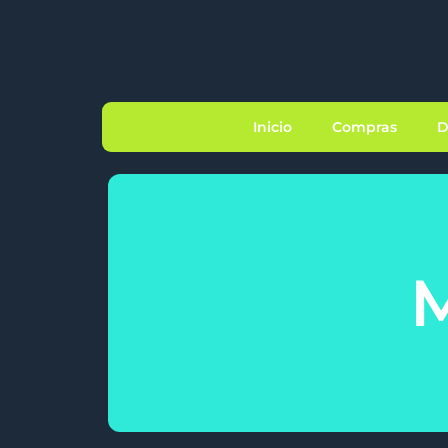
Inicio
Compras
D
M