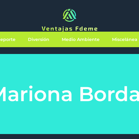
eporte
Diversión
Medio Ambiente
Miscelánea
ariona Bord