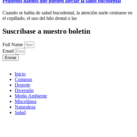
Pequeños hábitos que pueden afectar la salud bucodental
Cuando se habla de salud bucodental, la atención suele centrarse en
el cepillado, el uso del hilo dental o las
Suscríbase a nuestro boletín
Full Name
Email
Enviar
Inicio
Compras
Deporte
Diversión
Medio Ambiente
Miscelánea
Naturaleza
Salud