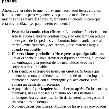
pedales
Ahora que ya sabes lo que no hay que hacer, aquí tienes algunos
hábitos sencillos pero
muy
efectivos para que tu coche te dure
muchos años sin averías caras. Y, teniendo en cuenta lo caro que
está hoy en día… ¡es para tenerlo en cuenta!
Practica la conducción eficiente:
La conducción eficiente no
solo te ayuda a ahorrar combustible, sino que también reduce
el desgaste de los pedales y del motor. Intenta anticiparte al
tráfico, evita frenazos y acelerones, y usa marchas largas
cuando sea posible.
Haz revisiones periódicas:
No esperes a que algo falle para
llevar el coche al taller. Revisar el líquido de frenos, el estado
del embrague y la presión de los neumáticos te evitará
sorpresas desagradables.
Usa siempre el freno de mano en cuestas:
Si tienes que
detenerte en una pendiente, usa el freno de mano en lugar de
mantener el coche con el embrague y el acelerador. Esto
evitará un desgaste innecesario.
Apoya bien el pie izquierdo en el reposapiés:
En los coches
manuales, usa el reposapiés cuando no estés usando el
embrague. Así evitarás pisarlo sin darte cuenta y desgastar el
sistema antes de tiempo.
No conduzcas con prisas:
Muchas de las averías provocadas