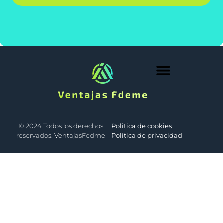
Medio Ambiente
© 2024 Todos los derechos
Politica de cookies
reservados. VentajasFedme
Politica de privacidad