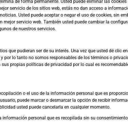
e elimina de forma permanente. Usted puede eliminar las cookie
jor servicio de los sitios web, estás no dan acceso a informac
e noticias. Usted puede aceptar o negar el uso de cookies, sin 
n mejor servicio web. También usted puede cambiar la configura
lgunos de nuestros servicios.
itios que pudieran ser de su interés. Una vez que usted dé clic 
do y por lo tanto no somos responsables de los términos o privac
s a sus propias políticas de privacidad por lo cual es recomendab
ecopilación o el uso de la información personal que es proporci
de usuario, puede marcar o desmarcar la opción de recibir inform
ublicidad usted puede cancelarla en cualquier momento.
la información personal que es recopilada sin su consentimiento