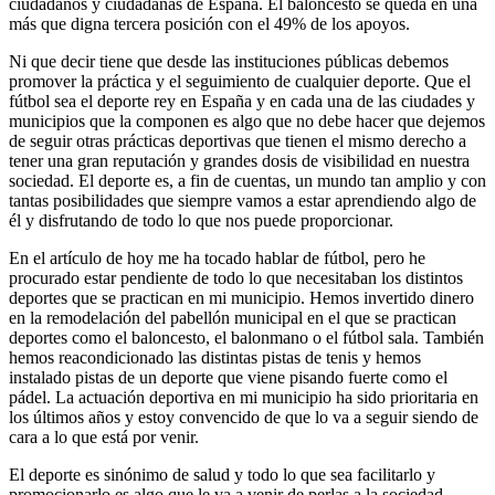
ciudadanos y ciudadanas de España. El baloncesto se queda en una
más que digna tercera posición con el 49% de los apoyos.
Ni que decir tiene que desde las instituciones públicas debemos
promover la práctica y el seguimiento de cualquier deporte. Que el
fútbol sea el deporte rey en España y en cada una de las ciudades y
municipios que la componen es algo que no debe hacer que dejemos
de seguir otras prácticas deportivas que tienen el mismo derecho a
tener una gran reputación y grandes dosis de visibilidad en nuestra
sociedad. El deporte es, a fin de cuentas, un mundo tan amplio y con
tantas posibilidades que siempre vamos a estar aprendiendo algo de
él y disfrutando de todo lo que nos puede proporcionar.
En el artículo de hoy me ha tocado hablar de fútbol, pero he
procurado estar pendiente de todo lo que necesitaban los distintos
deportes que se practican en mi municipio. Hemos invertido dinero
en la remodelación del pabellón municipal en el que se practican
deportes como el baloncesto, el balonmano o el fútbol sala. También
hemos reacondicionado las distintas pistas de tenis y hemos
instalado pistas de un deporte que viene pisando fuerte como el
pádel. La actuación deportiva en mi municipio ha sido prioritaria en
los últimos años y estoy convencido de que lo va a seguir siendo de
cara a lo que está por venir.
El deporte es sinónimo de salud y todo lo que sea facilitarlo y
promocionarlo es algo que le va a venir de perlas a la sociedad.