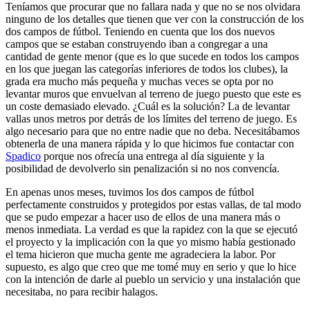
Teníamos que procurar que no fallara nada y que no se nos olvidara
ninguno de los detalles que tienen que ver con la construcción de los
dos campos de fútbol. Teniendo en cuenta que los dos nuevos
campos que se estaban construyendo iban a congregar a una
cantidad de gente menor (que es lo que sucede en todos los campos
en los que juegan las categorías inferiores de todos los clubes), la
grada era mucho más pequeña y muchas veces se opta por no
levantar muros que envuelvan al terreno de juego puesto que este es
un coste demasiado elevado. ¿Cuál es la solución? La de levantar
vallas unos metros por detrás de los límites del terreno de juego. Es
algo necesario para que no entre nadie que no deba. Necesitábamos
obtenerla de una manera rápida y lo que hicimos fue contactar con
Spadico
porque nos ofrecía una entrega al día siguiente y la
posibilidad de devolverlo sin penalización si no nos convencía.
En apenas unos meses, tuvimos los dos campos de fútbol
perfectamente construidos y protegidos por estas vallas, de tal modo
que se pudo empezar a hacer uso de ellos de una manera más o
menos inmediata. La verdad es que la rapidez con la que se ejecutó
el proyecto y la implicación con la que yo mismo había gestionado
el tema hicieron que mucha gente me agradeciera la labor. Por
supuesto, es algo que creo que me tomé muy en serio y que lo hice
con la intención de darle al pueblo un servicio y una instalación que
necesitaba, no para recibir halagos.