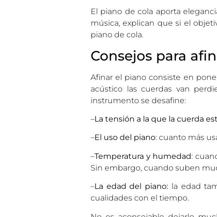
El piano de cola aporta eleganci
música, explican que si el objet
piano de cola.
Consejos para afin
Afinar el piano consiste en pon
acústico las cuerdas van perd
instrumento se desafine:
–
La tensión a la que la cuerda e
–
El uso del piano
: cuanto más usa
–
Temperatura y humedad
: cuan
Sin embargo, cuando suben mucho 
–
La edad del piano:
la edad tam
cualidades con el tiempo.
No es aconsejable dejarlo muc