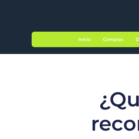
Inicio
Compras
D
¿Qu
reco