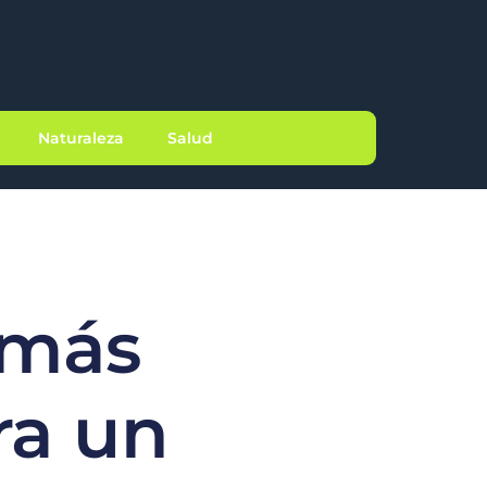
Naturaleza
Salud
 más
ra un