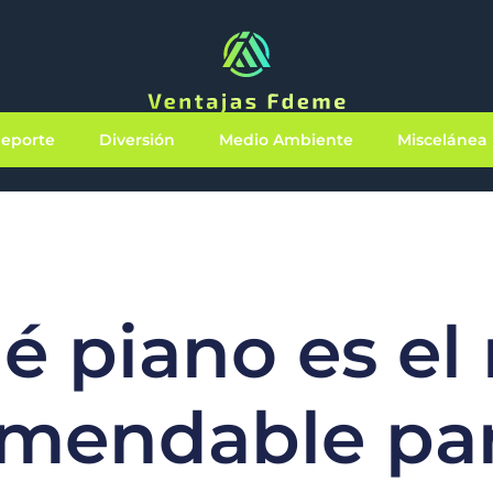
eporte
Diversión
Medio Ambiente
Miscelánea
é piano es el
mendable pa