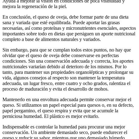
Ayuda a mejorar la visión en condiciones de poca visibilidad y
mejora la regeneración de la piel.
En conclusión, el queso de oveja, debe formar parte de una dieta
sana y variada que esté equilibrada. Puede aportar las grasas
necesarias, así como proteínas y micronutrientes esenciales, aspectos
importantes sobre todo en dietas que persiguen un aporte nutricional
completo a base de alimentos naturales y variados.
Sin embargo, para que se cumplan todos estos puntos, no hay que
olvidar que el queso de oveja debe conservarse en perfectas
condiciones. Sin una conservación adecuada y correcta, los aportes
nutricionales variarían debido al deterioro de los mismos. Por lo
tanto, para mantener sus propiedades organolépticas y prolongar su
vida, algunos consejos al respecto son mantener la temperatura
adecuada, un lugar fresco, entre cuatro y ocho grados, ralentiza el
proceso de maduración y evita el desarrollo de mohos.
Mantenerlo en una envoltura adecuada permite conservar mejor el
queso. Si utilizamos un papel especial para quesos o, en su defecto,
papel pergamino, el queso respira y evita que se acumule la
perniciosa humedad. El plástico es mejor evitarlo.
Indispensable es controlar la humedad para procurar una mejor
conservación. Un ambiente demasiado seco, puede endurecer el
queso y reducir su sabor, mientras que uno demasiado húmedo