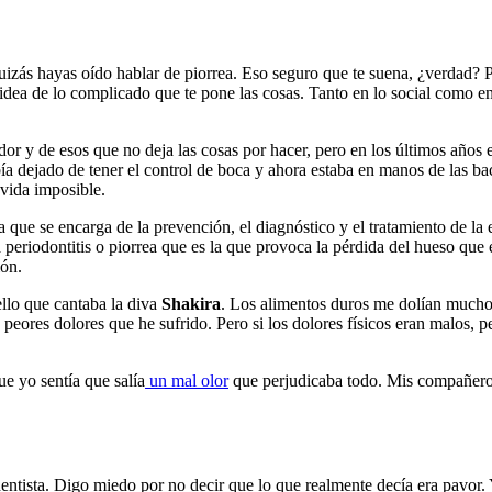
quizás hayas oído hablar de piorrea. Eso seguro que te suena, ¿verdad? 
dea de lo complicado que te pone las cosas. Tanto en lo social como en 
r y de esos que no deja las cosas por hacer, pero en los últimos años e
bía dejado de tener el control de boca y ahora estaba en manos de las ba
 vida imposible.
ía que se encarga de la prevención, el diagnóstico y el tratamiento de l
 periodontitis o piorrea que es la que provoca la pérdida del hueso que e
ión.
llo que cantaba la diva
Shakira
. Los alimentos duros me dolían mucho,
s peores dolores que he sufrido. Pero si los dolores físicos eran malos, 
ue yo sentía que salía
un mal olor
que perjudicaba todo. Mis compañeros 
 dentista. Digo miedo por no decir que lo que realmente decía era pavor